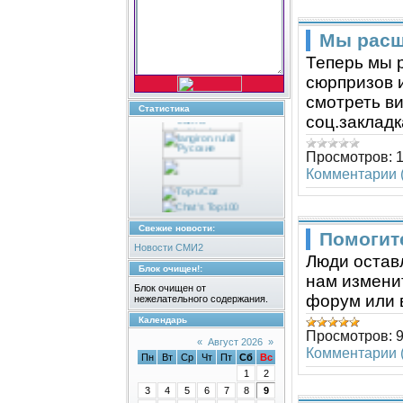
Мы расш
счетчик
посетителей
Теперь мы 
сюрпризов и
смотреть ви
Статистика
соц.закладк
Просмотров:
Комментарии (
каталог
сайтов
Свежие новости:
Помогит
Новости СМИ2
Люди остав
Блок очищен!:
нам изменит
Блок очищен от
форум или в
нежелательного содержания.
Календарь
Просмотров:
«
Август 2026
»
Комментарии (
Пн
Вт
Ср
Чт
Пт
Сб
Вс
1
2
3
4
5
6
7
8
9