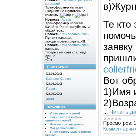
Новость:
Смешные рисунки с
в)Жур
кошками!
Трансформер
написал:
Людиии!! Не скупитесь на
коменты!
Новость:
Аська
Те кто
Трансформер
написал:
Качайте..Регестрируйтесь..и
общайтесь..
помочь.
Новость:
Мы расширились...
Пупсик
написал:
заходи и регестрируйся!!!
заявку 
Новость:
Мы расширились...
написал:
типерь этот сайт стал ещё
пришли
лучше
=))))
collerf
У нас скачали:
[22.03.2010]
Вот об
Карлаил Каллен.
[22.03.2010]
1)Имя 
Гарри...
[28.02.2010]
агент
2)Возр
Популярное.
...
Читать д
У нас много нового!
Кто хочет стать 3-им
админим в чате!!
Просмотров:
Нам многое интересно!
Комментарии (
Мы расширились...
У нас теперь можно многое
скачать!