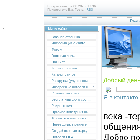
Воскресенье, 09.08.2026, 17:36
Приветствую Вас
Гость
|
RSS
Главн
Меню сайта
Главная страница
Информация о сайте
Форум
Гостевая книга
Наш чат.
Каталог файлов
Каталог сайтов
Добрый ден
Раскрутка.(улучшенна...
Интересные новости и...
Реклама на сайте.
Я в контакте
Бесплатный фото хост...
Inter
Радио. (new)
Правила поведения на...
века -те
10 советов для вашег...
общения
Переводчик в режиме ...
Создай свою аватарку!
Добро по
Новости FIFA