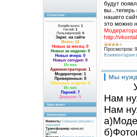
будут появл
вы...теперь
Статистика
нашего сай
это можно н
Онлайн всего:
1
Модератора
Гостей:
1
Пользователей:
0
http://vkont
Зарег. на сайте
Всего: 12
Новых за месяц: 0
Просмотров:
Новых за неделю: 0
Комментарии (
Новых вчера: 0
Новых сегодня: 0
Из них
Администраторов: 1
Модераторов: 1
Мы нужд
Проверенных: 0
Обычных юзеров: 8
Из них
Парней: 7
Нам ну
Девушек: 5
Курс валют
Нам ну
Коментарии:
а)Моде
Новость:
Смешные рисунки с
кошками!
Трансформер
написал:
б)Фот