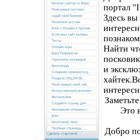
Католог сайтов от Boba.
портал "I
Поисковые системы.
Здесь вы
оздай свой Баннер!
Полезные штучки.
интересн
Блок с Играми и прочим.
Если ваш сайт взлома...
познакоми
Тесты
Найти чт
Онлайн игры
Банк Рефератов
посковик
Гороскопы на каждый ...
Кроссворд.
и эксклю
Создание скриншота д...
хайтек.В
Раздача тИЦ,PR,BL.
Регестрируй свой сай...
интересн
Исскуственный интелект.
Фотоальбом.
Заметьте
Создайте ссылку для ...
Это в
Анонимная отправка с...
Блог
Кинотеатр( new).
Добро по
Пробная страница.......
Сделать стартовой