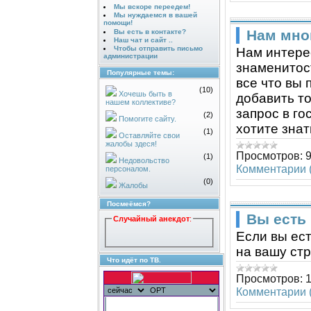
Мы вскоре переедем!
Мы нуждаемся в вашей
помощи!
Нам мно
Вы есть в контакте?
Наш чат и сайт ..
Чтобы отправить письмо
Нам интерес
администрации
знаменитос
Популярные темы:
все что вы 
(10)
Хочешь быть в
добавить то
нашем коллективе?
запрос в го
(2)
Помогите сайту.
хотите знат
(1)
Оставляйте свои
жалобы здеся!
Просмотров:
(1)
Недовольство
Комментарии (
персоналом.
(0)
Жалобы
Посмеёмся?
Вы есть 
Случайный анекдот
:
Если вы ест
на вашу стр
Что идёт по ТВ.
Просмотров:
Комментарии (