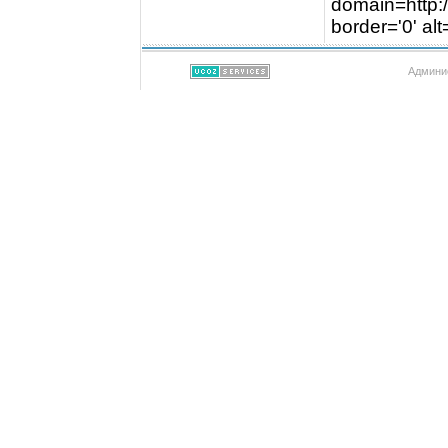
domain=http://
border='0' al
Админис