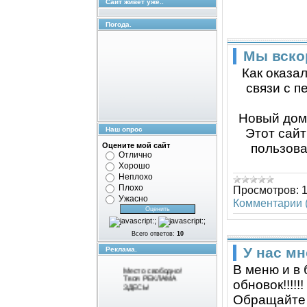
Сайт живёт уже..
Погода.
Мы вско
Как оказал
связи с 
Новый домен
Наш опрос
Этот сайт
Оцените мой сайт
пользов
Отлично
Хорошо
Неплохо
Плохо
Просмотров:
Ужасно
Комментарии (
Всего ответов:
10
У нас мн
Реклама.
Место свободно!
В меню и в 
Твоя РЕКЛАМА
ЗДЕСЬ!
обновок!!!!!!
Обращайте 